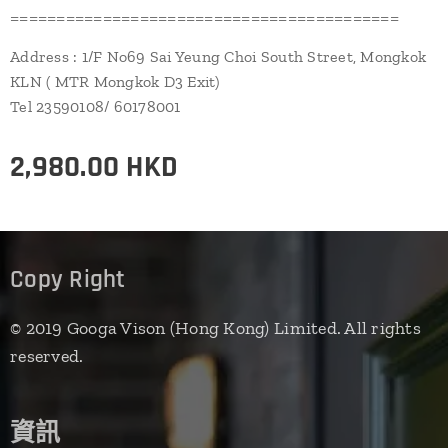
==========================================
Address : 1/F No69 Sai Yeung Choi South Street, Mongkok
KLN ( MTR Mongkok D3 Exit)
Tel 23590108/ 60178001
2,980.00
HKD
Copy Right
© 2019 Googa Vison (Hong Kong) Limited. All rights
reserved.
資訊