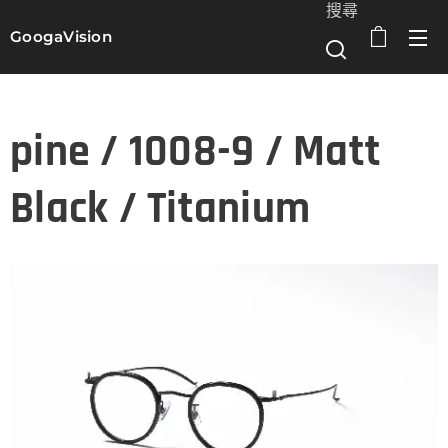
搜尋
GoogaVision
選單
pine / 1008-9 / Matt
Black / Titanium