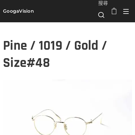
搜尋
GoogaVision
選單
Pine / 1019 / Gold /
Size#48