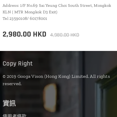
Address: 1/F No.69 Sai Yeung Choi South Street, Mongkok
KLN ( MTR Mongkok D3 Exit)
Tel 23590108/ 60178001
2,980.00
HKD
4,980.00
HKD
Copy Right
© 2019 Googa Vison (Hong Kong) Limited. All rights
reserved.
資訊
使用者條款