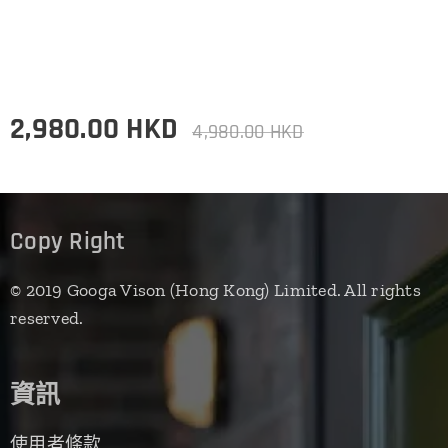
2,980.00
HKD
4,980.00
HKD
Copy Right
© 2019 Googa Vison (Hong Kong) Limited. All rights
reserved.
資訊
使用者條款