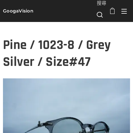
搜尋
GoogaVision
選單
Pine / 1023-8 / Grey
Silver / Size#47