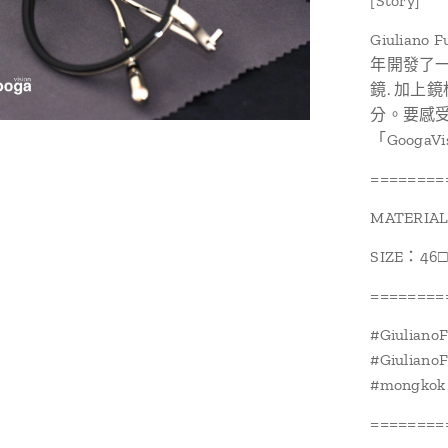
[Story]
Giulia
年開發了一
鏡. 加上
分。要感受
「GoogaV
========
MATERIAL
SIZE：46□
========
#Giuliano
#Giulian
#mongkok 
========