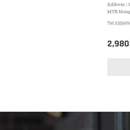
Address : 
MTR Mongk
Tel 23590
2,980