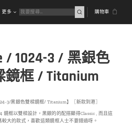
更多
購物車
e / 1024-3 / 黑銀色
鏡框 / Titanium
 1024-3/黑銀色雙樑鏡框/ Titanium】〖新款到港〗
 1024 鏡框以雙樑設計，黑銀的的配搭顯得Classic , 而且這
 呎碼較大的款式，喜歡這類鏡框人士不要錯過呀。