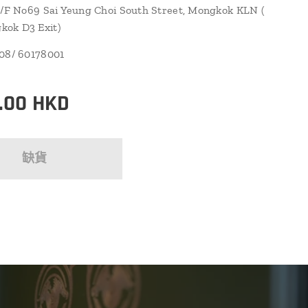
1/F No69 Sai Yeung Choi South Street, Mongkok KLN (
ok D3 Exit)
108/ 60178001
.00
HKD
缺貨