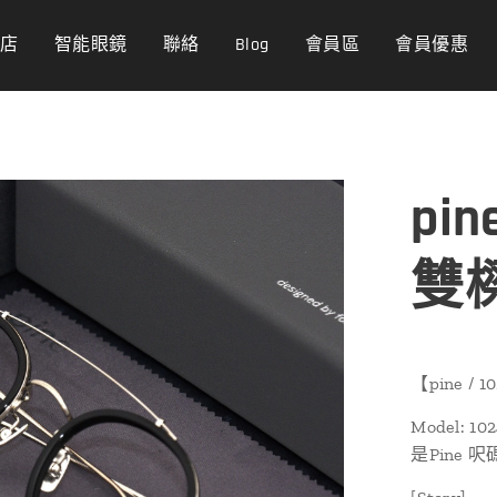
商店
智能眼鏡
聯絡
Blog
會員區
會員優惠
pin
雙樑
【pine /
Model:
是Pine