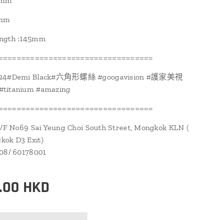
0mm
2mm
ngth :145mm
==================================
024#Demi Black#六角形螺絲 #googavision #護家美視
titanium #amazing
==================================
1/F No69 Sai Yeung Choi South Street, Mongkok KLN (
ok D3 Exit)
108/ 60178001
.00
HKD