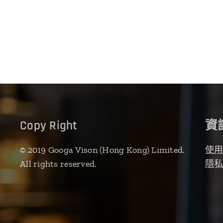
Copy Right
資
© 2019 Googa Vison (Hong Kong) Limited.
使
All rights reserved.
隱