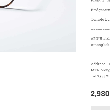
Front :14
Bridge:2
Temple Le
========
#PINE #1
#mongkok#
========
Address : 
MTR Mongk
Tel 23590
2,980