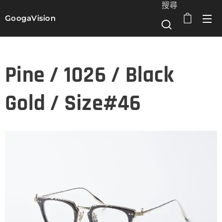
搜尋
GoogaVision
選單
Pine / 1026 / Black
Gold / Size#46