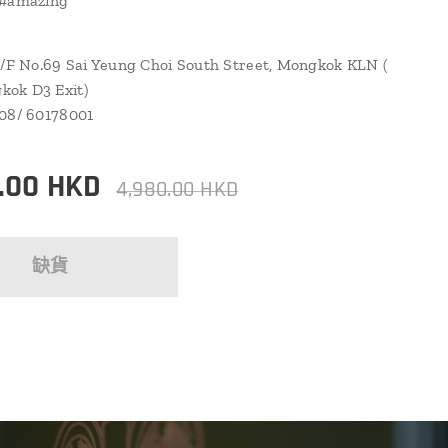
 #amazing
1/F No.69 Sai Yeung Choi South Street, Mongkok KLN (
ok D3 Exit)
108/ 60178001
.00
HKD
4,980.00
HKD
缺貨