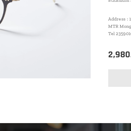
#titanium
Address : 
MTR Mongk
Tel 23590
2,980