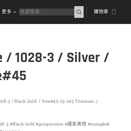
更多
購物車
 / 1028-3 / Silver /
e#45
028-3 / Black Gold / Size#45-23-145 Titanium 』
28-3 #Black Gold #googavision #護家美視 #mongkok