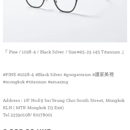
『 Pine / 1028-4 / Black Silver / Size#45-23-145 Titanium 』
#PINE #1028-4 #Black Silver #googavision #護家美視
#mongkok #titanium #amazing
Address : 1/F No.69 Sai Yeung Choi South Street, Mongkok
KLN ( MTR Mongkok D3 Exit)
Tel 23590108/ 60178001