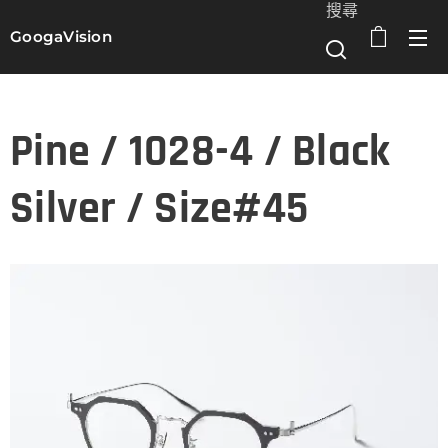
搜尋
GoogaVision
選單
Pine / 1028-4 / Black
Silver / Size#45