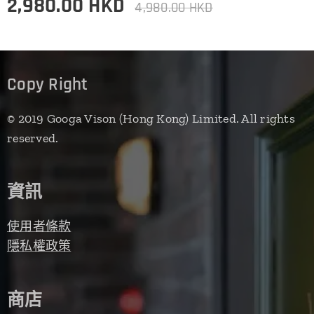
2,980.00
HKD
4,980.00
HKD
Copy Right
© 2019 Googa Vison (Hong Kong) Limited. All rights
reserved.
資訊
使用者條款
隱私權政策
商店