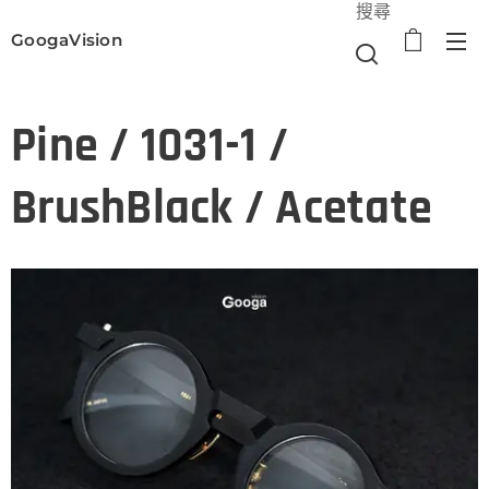
搜尋
GoogaVision
選單
Pine / 1031-1 /
BrushBlack / Acetate