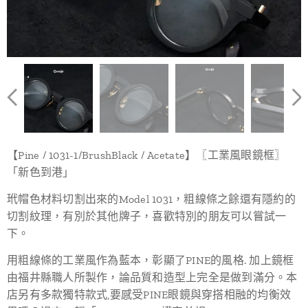
【Pine / 1031-1/BrushBlack / Acetate】〖工業風眼鏡框〗
「新色到港」
玳帽色材料切割出來的Model 1031，粗線條之餘還有隱約的
切割紋理，有別於其他牌子，喜歡特別的朋友可以嘗試一
下。
用粗線條的工業風作為藍本，彰顯了PINE的風格. 加上鏡框
由福井縣職人所製作，論品質和造型上完全是做到滿分。本
店另有多款獨特款式,要感受PINE眼鏡與穿搭相融的均衡效