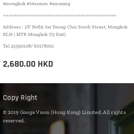
#mongkok #titanium #amazing
=========================================
Address : 1/F No69 Sai Yeung Choi South Street, Mongkok
KLN ( MTR Mongkok D3 Exit)
Tel 23590108/ 60178001
2,680.00
HKD
Copy Right
© 2019 Googa Vison (Hong Kong) Limited. All rights
reserved.