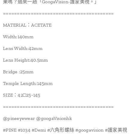
果嗎？過來一趟「GoogaVision-護家美視。」
========================================
MATERIAL：ACETATE
Width:140mm
Lens Width:42mm
Lens Height:40.5mm
Bridge :25mm
Temple Length:145mm
SIZE：42□25−145
========================================
@pineeyewear @googaVisionhk
#PINE #1034 #Demi #六角形螺絲 #googavision #護家美視