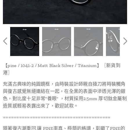
【pine / 1041-2 / Matt Black Silver / Titanium】〖新貨到
港〗
充滿古典味的純圓鏡框，由時裝設計師親自操刀將時裝觸角
與復古感覺無縫連結在一起，在全黑的表面中滲透光澤的銀
色，對比度十足非常"養眼" ，材質採用2.5mm 厚切鈦金屬制
造質感輕易表露出來了，歡迎試款。
========================================
隨著復古潮重回,讓 PINE率真、極簡的格調，彰顯了PINE的