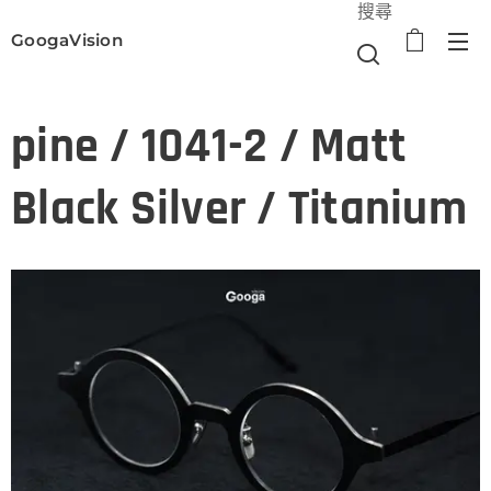
搜尋
GoogaVision
選單
pine / 1041-2 / Matt
Black Silver / Titanium