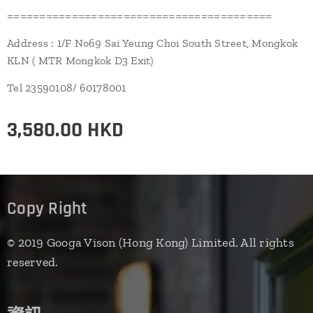
=========================================
Address : 1/F No69 Sai Yeung Choi South Street, Mongkok
KLN ( MTR Mongkok D3 Exit)
Tel 23590108/ 60178001
3,580.00
HKD
Copy Right
© 2019 Googa Vison (Hong Kong) Limited. All rights
reserved.