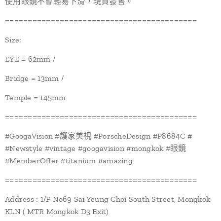
使用眼鏡不會輕易下滑，現貨發售。
==========================================
Size:
EYE = 62mm /
Bridge = 13mm /
Temple = 145mm
==========================================
#GoogaVision #護家美視 #PorscheDesign #P8684C #
#Newstyle #vintage #googavision #mongkok #眼鏡
#MemberOffer #titanium #amazing
==========================================
Address : 1/F No69 Sai Yeung Choi South Street, Mongkok
KLN ( MTR Mongkok D3 Exit)