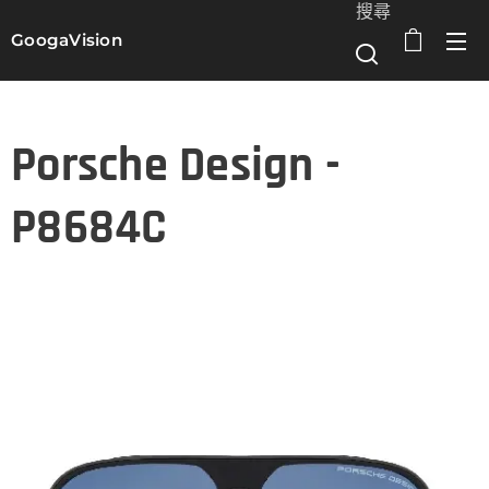
搜尋
GoogaVision
選單
Porsche Design -
P8684C