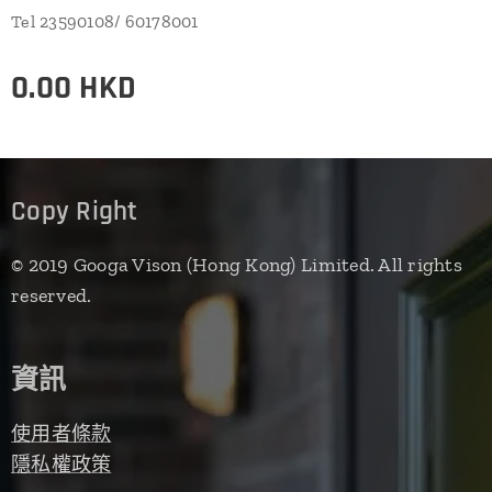
Tel 23590108/ 60178001
0.00
HKD
Copy Right
© 2019 Googa Vison (Hong Kong) Limited. All rights
reserved.
資訊
使用者條款
隱私權政策