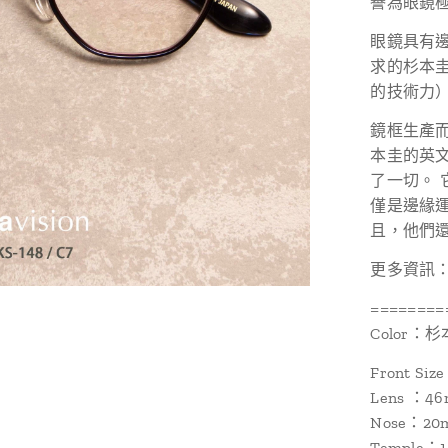
譽為眼鏡
眼鏡具有
求的杉本
的技術力
鏡框生產而
本圭的英
了一切。
僅是邊緣
且，他們
更多資訊：http
========
Color：杉本圭
Front Si
Lens ：4
Nose：20
Temple：