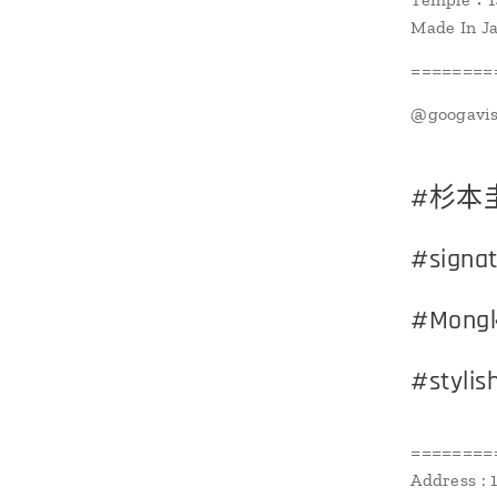
Made In J
========
@googav
#杉本圭
#signat
#Mongk
#stylis
========
Address : 