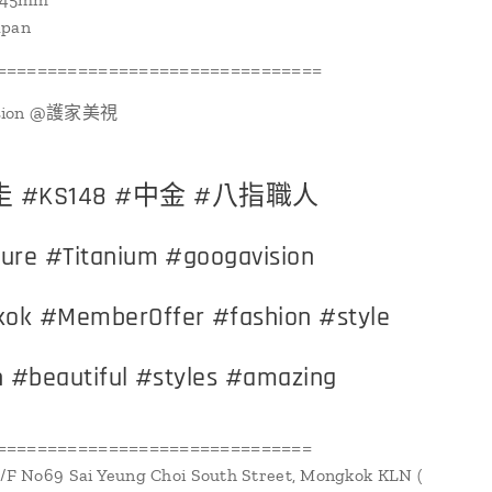
apan
================================
ision @護家美視
 #KS148 #中金 #八指職人
ure #Titanium #googavision
ok #MemberOffer #fashion #style
h #beautiful #styles #amazing
===============================
1/F No69 Sai Yeung Choi South Street, Mongkok KLN (