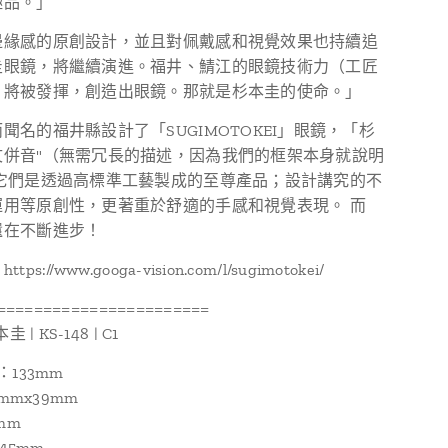
極品。」
邊緣感的原創設計，並且對佩戴感和視覺效果也持續追
圭眼鏡，將繼續演進。福井、鯖江的眼鏡技術力（工匠
）將被發揮，創造出眼鏡。那就是杉本圭的使命。」
聞名的福井縣設計了「SUGIMOTOKEI」眼鏡，「杉
文併音"（無需冗長的描述，因為我們的框架本身就說明
 它們是透過高標準工藝製成的至尊產品；設計講究的不
運用等原創性，更著重於舒適的手感和視覺表現。 而
還在不斷進步！
s://www.googa-vision.com/l/sugimotokei/
=======================
 | KS-148 | C1
ze：133mm
6mmx39mm
mm
145mm