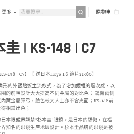
更多
購物車
 | KS-148 | C7
KS-148 | C7】〖 送日本Hoya 1.6 鏡片$1380〗
8 八角形的外觀貼近主流款式，為了增加鏡框的層次感，以
屬圈的前幅設計大大提高不同金屬的對比色； 鏡臂兩側
內藏金屬彈弓，臉色較大人士亦不會夾面；KS-148前
做得相當出色；
的日本眼鏡界翹楚"杉本圭"眼鏡，是日本的驕傲，在福
世界知名的眼鏡生產地區設計。杉本圭品牌的眼鏡是被