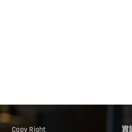
Copy Right
資