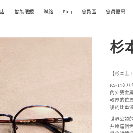
商店
智能眼鏡
聯絡
Blog
會員區
會員優惠
杉本圭
【杉本圭 | 
KS-14
內外雙金
較厚的位置
後的比重
世界公認
井縣這個