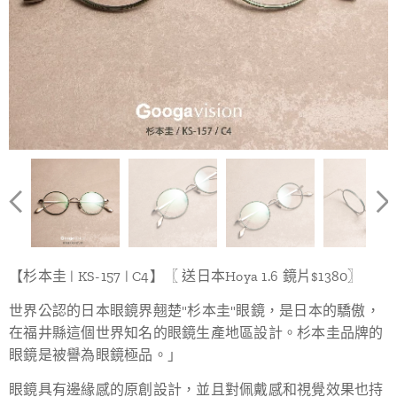
【杉本圭 | KS-157 | C4】〖 送日本Hoya 1.6 鏡片$1380〗
世界公認的日本眼鏡界翹楚"杉本圭"眼鏡，是日本的驕傲，
在福井縣這個世界知名的眼鏡生產地區設計。杉本圭品牌的
眼鏡是被譽為眼鏡極品。」
眼鏡具有邊緣感的原創設計，並且對佩戴感和視覺效果也持