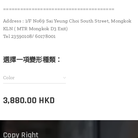
=======================================
Address : 1/F No69 Sai Yeung Choi South Street, Mongkok
KLN ( MTR Mongkok D3 Exit)
Tel 23590108/ 60178001
選擇一項變形種類：
Color
3,880.00
HKD
Copy Right