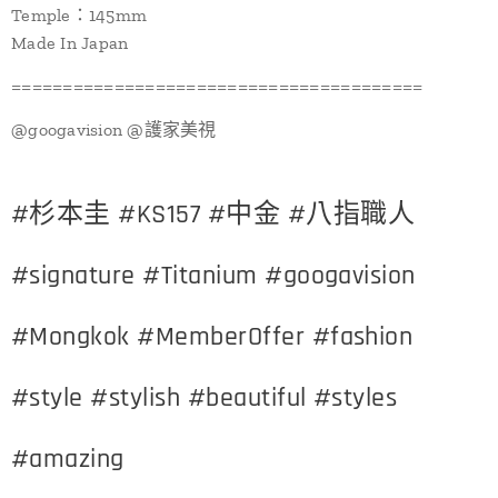
Temple：145mm
Made In Japan
========================================
@googavision @護家美視
#杉本圭 #KS157 #中金 #八指職人
#signature #Titanium #googavision
#Mongkok #MemberOffer #fashion
#style #stylish #beautiful #styles
#amazing