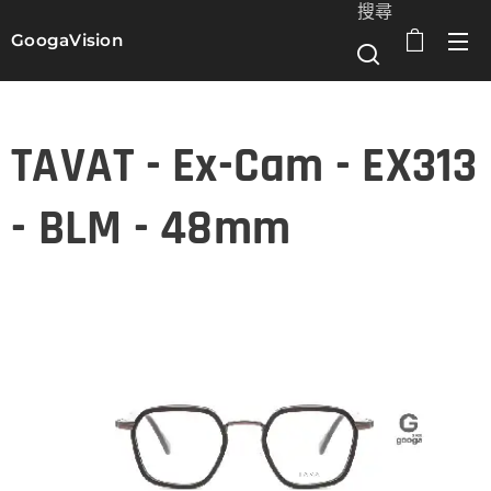
搜尋
GoogaVision
選單
TAVAT - Ex-Cam - EX313
- BLM - 48mm