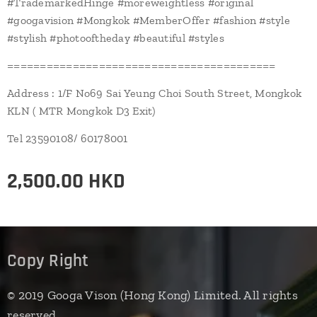
#TrademarkedHinge #moreweightless #original
#googavision #Mongkok #MemberOffer #fashion #style
#stylish #photooftheday #beautiful #styles
=========================================
Address : 1/F No69 Sai Yeung Choi South Street, Mongkok
KLN ( MTR Mongkok D3 Exit)
Tel 23590108/ 60178001
2,500.00
HKD
Copy Right
© 2019 Googa Vison (Hong Kong) Limited. All rights
reserved.