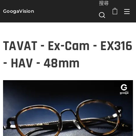
搜尋
GoogaVision
選單
TAVAT - Ex-Cam - EX316
- HAV - 48mm