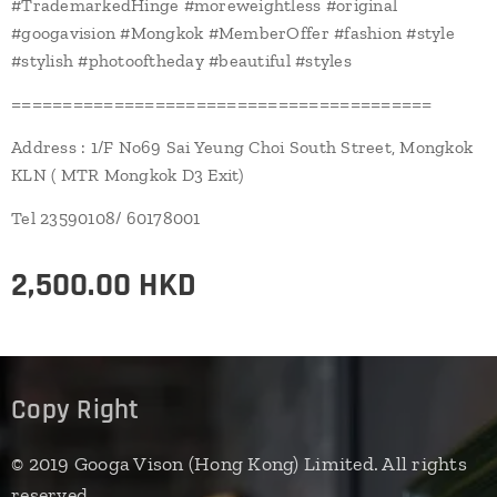
#TrademarkedHinge #moreweightless #original
#googavision #Mongkok #MemberOffer #fashion #style
#stylish #photooftheday #beautiful #styles
=========================================
Address : 1/F No69 Sai Yeung Choi South Street, Mongkok
KLN ( MTR Mongkok D3 Exit)
Tel 23590108/ 60178001
2,500.00
HKD
Copy Right
© 2019 Googa Vison (Hong Kong) Limited. All rights
reserved.