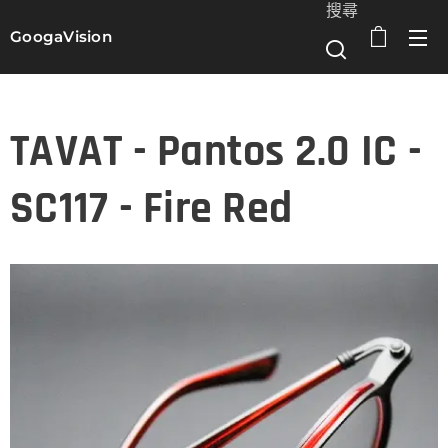
搜尋
GoogaVision
選單
TAVAT - Pantos 2.0 IC -
SC117 - Fire Red