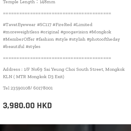
Temple Length：148mm
========================================
#TavatEyewear #SC117 #FireRed #Limited
#moreweightless #original #googavision #Mongkok
#MemberOffer #fashion #style #stylish #photooftheday
#beautiful #styles
========================================
Address : 1/F No69 Sai Yeung Choi South Street, Mongkok
KLN ( MTR Mongkok D3 Exit)
Tel 23590108/ 60178001
3,980.00
HKD