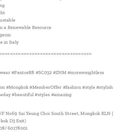
ong
ght
justable
m a Renewable Resource
genic
 in Italy
==================================
wear #PantosR8 #SC032 #ZHM #moreweightless
ion #Mongkok #MemberOffer #fashion #style #stylish
eday #beautiful #styles #amazing
1/F No69 Sai Yeung Choi South Street, Mongkok KLN (
ok D3 Exit)
108/ 60178001