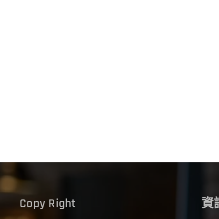
Copy Right
資