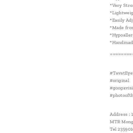
*Very Str
*Lightwei
*Easily Ad
*Made fro
*Hypoaller
*Handmade
========
#TavatEye
#original
#googavis
#photoofth
Address : 
MTR Mongk
Tel 23590