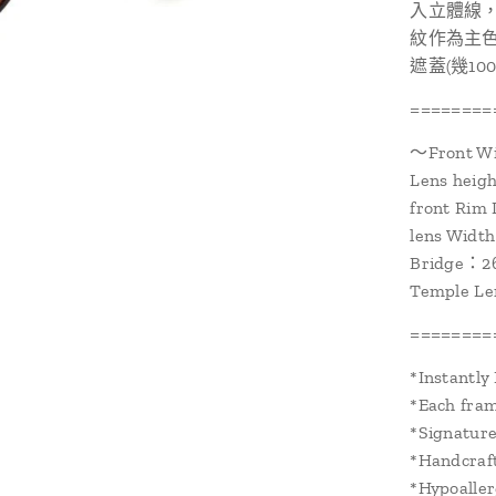
入立體線
紋作為主
遮蓋(幾1
========
～Front W
Lens hei
front Ri
lens Wid
Bridge：
Temple L
========
*Instantly 
*Each fram
*Signatur
*Handcraft
*Hypoalle