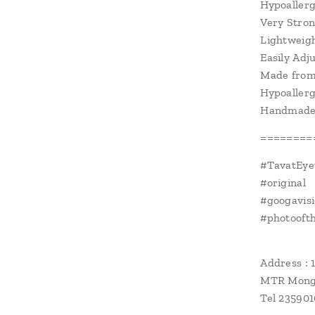
Hypoaller
Very Stro
Lightweig
Easily Adj
Made from
Hypoallerg
Handmade 
========
#TavatEye
#original
#googavis
#photoofth
Address : 
MTR Mongk
Tel 23590