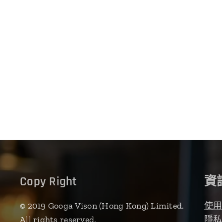
Copy Right
資
© 2019 Googa Vison (Hong Kong) Limited.
使
All rights reserved.
隱