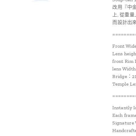
改用『中金』
上, 從重
而設計出來
========
Front Wi
Lens hei
front Ri
lens Wid
Bridge：
Temple L
========
Instantly I
Each fram
Signature
Handcrafte