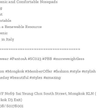
genic and Comfortable Nosepads
ng
ht
ustable
 a Renewable Resource
enic
in Italy
===================================
wear #PantosA #SC023 #PBB #moreweightless
ion #Mongkok #MemberOffer #fashion #style #stylish
eday #beautiful #styles #amazing
1/F No69 Sai Yeung Choi South Street, Mongkok KLN (
ok D3 Exit)
108/ 60178001