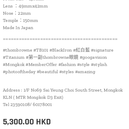
Lens ：49mmx42mm
Nose：22mm
Temple：150mm
Made In Japan
===========================================
#thombrowne #TB101 #BlackIron #紅白藍 #signature
#Titanium #第一副thombrowne眼鏡 #googavision
#Mongkok #MemberOffer #fashion #style #stylish
#photooftheday #beautiful #styles #amazing
Address : 1/F No69 Sai Yeung Choi South Street, Mongkok
KLN ( MTR Mongkok D3 Exit)
Tel 23590108/ 60178001
5,300.00
HKD