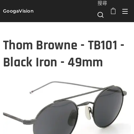
搜尋
GoogaVision
選單
Thom Browne - TB101 -
Black Iron - 49mm