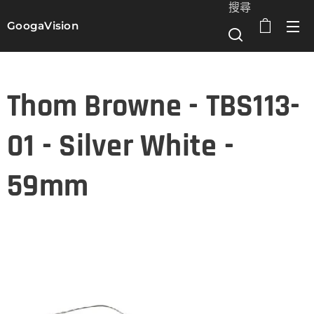
搜尋
GoogaVision
選單
Thom Browne - TBS113-
01 - Silver White -
59mm