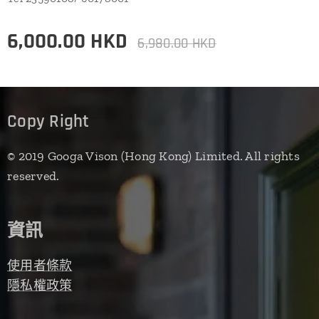
6,000.00
HKD
6,980.00
HKD
Copy Right
© 2019 Googa Vison (Hong Kong) Limited. All rights
reserved.
資訊
使用者條款
隱私權政策