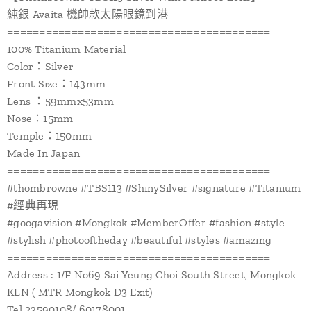
純銀 Avaita 機帥款太陽眼鏡到港
=========================================
100% Titanium Material
Color：Silver
Front Size：143mm
Lens ：59mmx53mm
Nose：15mm
Temple：150mm
Made In Japan
=========================================
#thombrowne #TBS113 #ShinySilver #signature #Titanium
#經典再現
#googavision #Mongkok #MemberOffer #fashion #style
#stylish #photooftheday #beautiful #styles #amazing
=========================================
Address : 1/F No69 Sai Yeung Choi South Street, Mongkok
KLN ( MTR Mongkok D3 Exit)
Tel 23590108/ 60178001