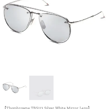
【Thombrowne TBS113 Silver White Mirror Lens】