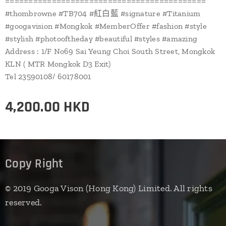
===========================================
#thombrowne #TB704 #紅白藍 #signature #Titanium
#googavision #Mongkok #MemberOffer #fashion #style
#stylish #photooftheday #beautiful #styles #amazing
Address : 1/F No69 Sai Yeung Choi South Street, Mongkok
KLN ( MTR Mongkok D3 Exit)
Tel 23590108/ 60178001
4,200.00
HKD
Copy Right
© 2019 Googa Vison (Hong Kong) Limited. All rights
reserved.