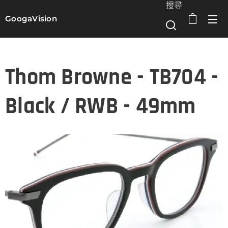
搜尋
GoogaVision
選單
Thom Browne - TB704 -
Black / RWB - 49mm