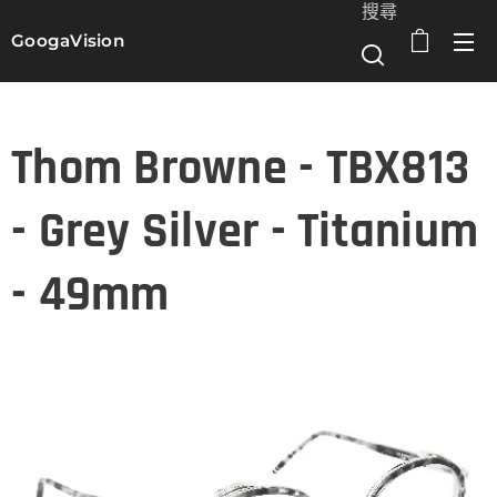
搜尋
GoogaVision
選單
Thom Browne - TBX813
- Grey Silver - Titanium
- 49mm