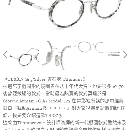
《TBX813 Gry/Silver 雲石灰 Titanium 》
被遺忘了橢圓形的鏡圈曾在八十年代大賣，也是很多60-70
後曾經戴過的款式，當時最為熱賣的款式莫過於是
Giorgio.Armani <G.A> Model: 122 在電影裡所講的那句經典
對白『我副Armani 呀。。。。』對大家說還是記憶猶新, 閑
話之後是要介紹這款TBX813;
這款由Thombrowne 設計師演繹的新一代橢圓款式雖然未及
《GA 122》那款熱賣，但眼鏡的經典金屬橋位同樣呈現在此