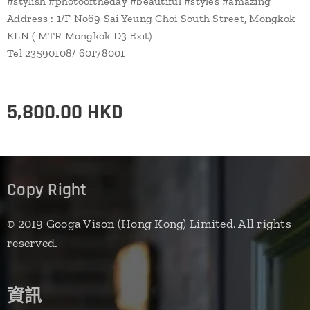
#stylish #photooftheday #beautiful #styles #amazing
Address : 1/F No69 Sai Yeung Choi South Street, Mongkok
KLN ( MTR Mongkok D3 Exit)
Tel 23590108/ 60178001
5,800.00
HKD
Copy Right
© 2019 Googa Vison (Hong Kong) Limited. All rights
reserved.
資訊