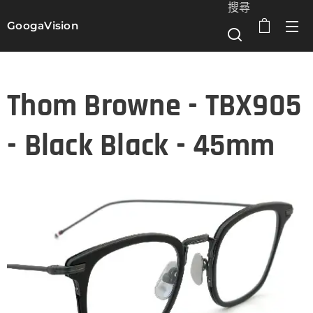
搜尋
GoogaVision
選單
Thom Browne - TBX905
- Black Black - 45mm