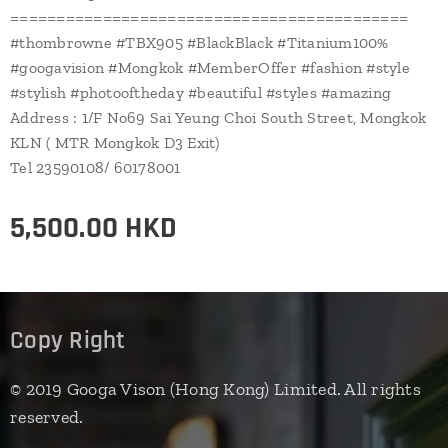
===========================================
#thombrowne #TBX905 #BlackBlack #Titanium100%
#googavision #Mongkok #MemberOffer #fashion #style
#stylish #photooftheday #beautiful #styles #amazing
Address : 1/F No69 Sai Yeung Choi South Street, Mongkok
KLN ( MTR Mongkok D3 Exit)
Tel 23590108/ 60178001
5,500.00
HKD
Copy Right
© 2019 Googa Vison (Hong Kong) Limited. All rights
reserved.