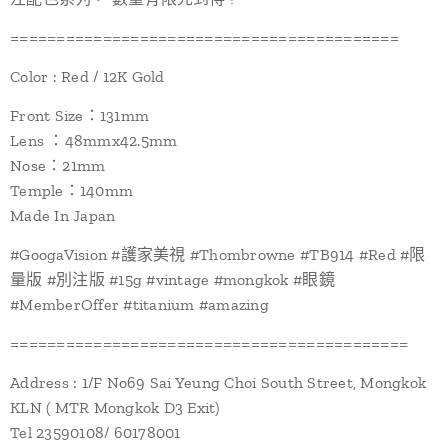
==========================================
Color : Red / 12K Gold
Front Size：131mm
Lens ：48mmx42.5mm
Nose：21mm
Temple：140mm
Made In Japan
#GoogaVision #護家美視 #Thombrowne #TB914 #Red #限
量版 #別注版 #15g #vintage #mongkok #眼鏡
#MemberOffer #titanium #amazing
===========================================
Address : 1/F No69 Sai Yeung Choi South Street, Mongkok
KLN ( MTR Mongkok D3 Exit)
Tel 23590108/ 60178001