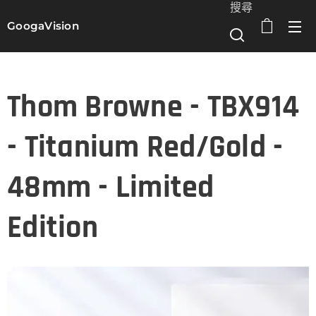
搜尋
GoogaVision
選單
Thom Browne - TBX914
- Titanium Red/Gold -
48mm - Limited
Edition