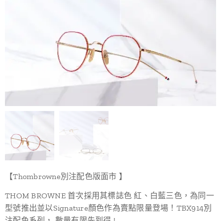
【Thombrowne別注配色版面市 】
THOM BROWNE 首次採用其標誌色 紅、白藍三色，為同一
型號推出並以Signature顏色作為賣點限量登場！TBX914別
注配色系列， 數量有限先到得 !