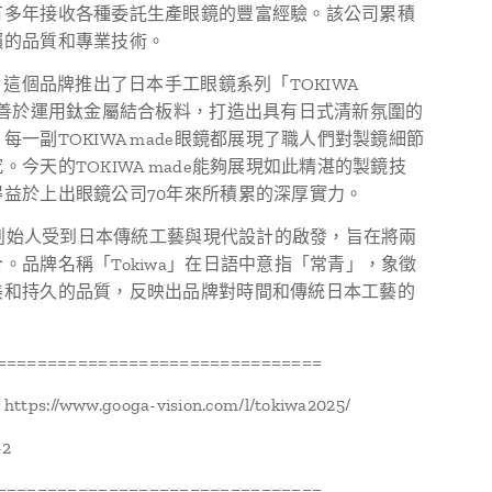
有多年接收各種委託生產眼鏡的豐富經驗。該公司累積
賴的品質和專業技術。
年，這個品牌推出了日本手工眼鏡系列「TOKIWA
，善於運用鈦金屬結合板料，打造出具有日式清新氛圍的
每一副TOKIWA made眼鏡都展現了職人們對製鏡細節
。今天的TOKIWA made能夠展現如此精湛的製鏡技
得益於上出眼鏡公司70年來所積累的深厚實力。
a的創始人受到日本傳統工藝與現代設計的啟發，旨在將兩
。品牌名稱「Tokiwa」在日語中意指「常青」，象徵
美和持久的品質，反映出品牌對時間和傳統日本工藝的
================================
s://www.googa-vision.com/l/tokiwa2025/
-2
================================