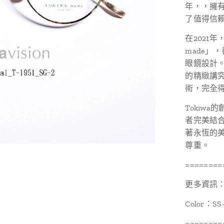
年，，擁
了值得信
在2021
made」
眼鏡設計。
的精緻講究
術，完全
Tokiw
者完美結合
著永恆的
尊重。
========
更多資訊：http
Color：SS
========