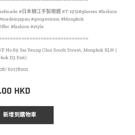
andmade #日本鯖江手製眼鏡 #T-1951#glasses #fashion
#madeinjapan #googavision #Mongkok
fer #fashion #style
================================
1/F No.69 Sai Yeung Choi South Street, Mongkok KLN (
ok D3 Exit)
108/ 60178001
.00
HKD
新增到購物車