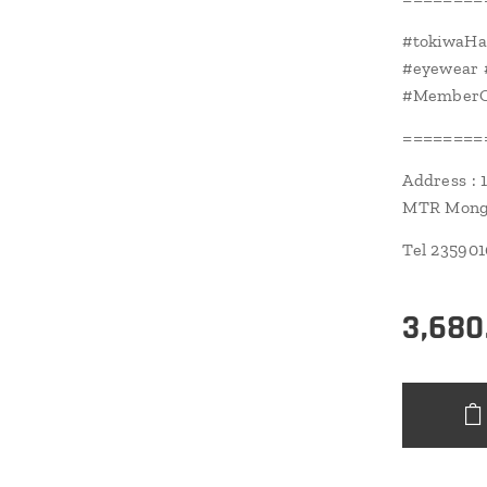
#tokiwaH
#eyewear 
#MemberOf
========
Address : 
MTR Mongk
Tel 23590
3,680