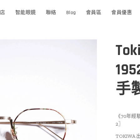
商店
智能眼鏡
聯絡
Blog
會員區
會員優惠
Tok
19
手
《70年經驗
2〗
TOKIW