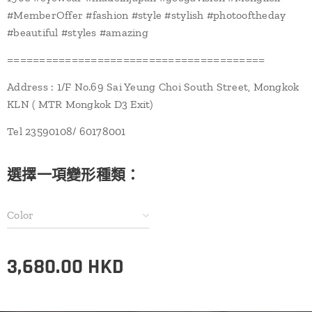
#MemberOffer #fashion #style #stylish #photooftheday
#beautiful #styles #amazing
========================================
Address : 1/F No.69 Sai Yeung Choi South Street, Mongkok
KLN ( MTR Mongkok D3 Exit)
Tel 23590108/ 60178001
選擇一項變形種類：
Color
3,680.00
HKD