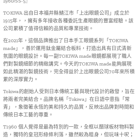
1960/SS-5〗
TOKIWA 出自日本福井縣鯖江市「上出眼鏡公司」成立於
1915年，，擁有多年接收各種委託生產眼鏡的豐富經驗。該
公司累積了值得信賴的品質和專業技術。
在2021年，這個品牌推出了日本手工眼鏡系列「TOKIWA
made」，善於運用鈦金屬結合板料，打造出具有日式清新
氛圍的眼鏡設計。每一副TOKIWA made眼鏡都展現了職人
們對製鏡細節的精緻講究。今天的TOKIWA made能夠展現
如此精湛的製鏡技術，完全得益於上出眼鏡公司70年來所積
累的深厚實力。
Tokiwa的創始人受到日本傳統工藝與現代設計的啟發，旨在
將兩者完美結合。品牌名稱「Tokiwa」在日語中意指「常
青」，象徵著永恆的美和持久的品質，反映出品牌對時間和
傳統日本工藝的尊重。
T1960 個人覺得是最為特別的一款，全框以醋球板材物料製
造，獨特的皇冠形綠條利落，雖然較為粗身，但玩味十呎；