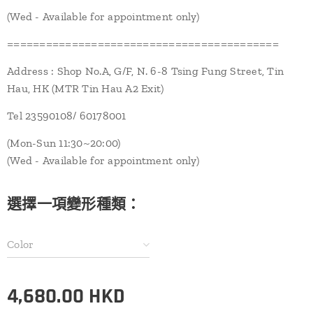
(Wed - Available for appointment only)
==========================================
Address : Shop No.A, G/F, N. 6-8 Tsing Fung Street, Tin
Hau, HK (MTR Tin Hau A2 Exit)
Tel 23590108/ 60178001
(Mon-Sun 11:30~20:00)
(Wed - Available for appointment only)
選擇一項變形種類：
Color
4,680.00
HKD