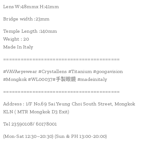
Lens W:48mmx H:41mm
Bridge width :23mm
Temple Length :140mm
Weight : 20
Made In Italy
========================================
#VAVAeyewear #Crystallens #Titanium #googavision
#Mongkok #WL00037#手製眼鏡 #madeinitaly
========================================
Address : 1/F No.69 Sai Yeung Choi South Street, Mongkok
KLN ( MTR Mongkok D3 Exit)
Tel 23590108/ 60178001
(Mon-Sat 12:30~20:30) (Sun & PH 13:00-20:00)