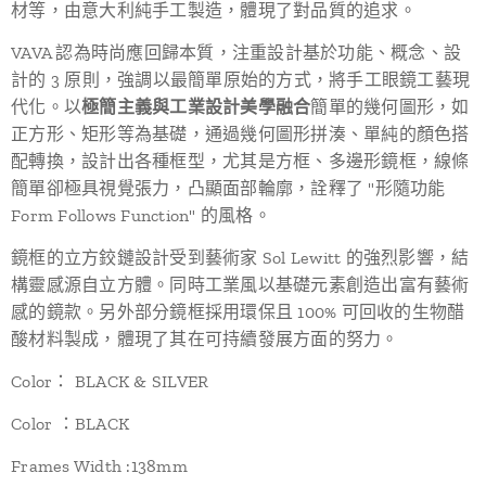
材等，由意大利純手工製造，體現了對品質的追求。
VAVA 認為時尚應回歸本質，注重設計基於功能、概念、設
計的 3 原則，強調以最簡單原始的方式，將手工眼鏡工藝現
代化。以
極簡主義與工業設計美學融合
簡單的幾何圖形，如
正方形、矩形等為基礎，通過幾何圖形拼湊、單純的顏色搭
配轉換，設計出各種框型，尤其是方框、多邊形鏡框，線條
簡單卻極具視覺張力，凸顯面部輪廓，詮釋了 "形隨功能
Form Follows Function" 的風格。
鏡框的立方鉸鏈設計受到藝術家 Sol Lewitt 的強烈影響，結
構靈感源自立方體。同時工業風以基礎元素創造出富有藝術
感的鏡款。另外部分鏡框採用環保且 100% 可回收的生物醋
酸材料製成，體現了其在可持續發展方面的努力。
Color： BLACK & SILVER
Color ：BLACK
Frames Width :138mm