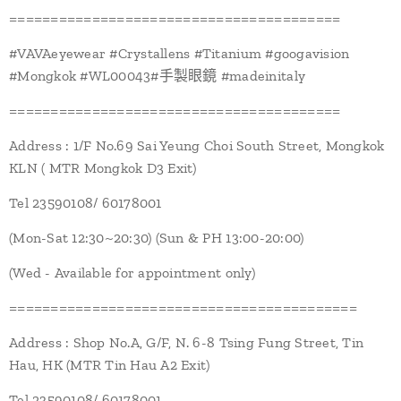
========================================
#VAVAeyewear #Crystallens #Titanium #googavision
#Mongkok #WL00043#手製眼鏡 #madeinitaly
========================================
Address : 1/F No.69 Sai Yeung Choi South Street, Mongkok
KLN ( MTR Mongkok D3 Exit)
Tel 23590108/ 60178001
(Mon-Sat 12:30~20:30) (Sun & PH 13:00-20:00)
(Wed - Available for appointment only)
==========================================
Address : Shop No.A, G/F, N. 6-8 Tsing Fung Street, Tin
Hau, HK (MTR Tin Hau A2 Exit)
Tel 23590108/ 60178001