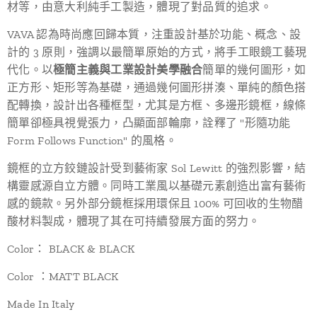
材等，由意大利純手工製造，體現了對品質的追求。
VAVA 認為時尚應回歸本質，注重設計基於功能、概念、設
計的 3 原則，強調以最簡單原始的方式，將手工眼鏡工藝現
代化。以
極簡主義與工業設計美學融合
簡單的幾何圖形，如
正方形、矩形等為基礎，通過幾何圖形拼湊、單純的顏色搭
配轉換，設計出各種框型，尤其是方框、多邊形鏡框，線條
簡單卻極具視覺張力，凸顯面部輪廓，詮釋了 "形隨功能
Form Follows Function" 的風格。
鏡框的立方鉸鏈設計受到藝術家 Sol Lewitt 的強烈影響，結
構靈感源自立方體。同時工業風以基礎元素創造出富有藝術
感的鏡款。另外部分鏡框採用環保且 100% 可回收的生物醋
酸材料製成，體現了其在可持續發展方面的努力。
Color： BLACK & BLACK
Color ：MATT BLACK
Made In Italy