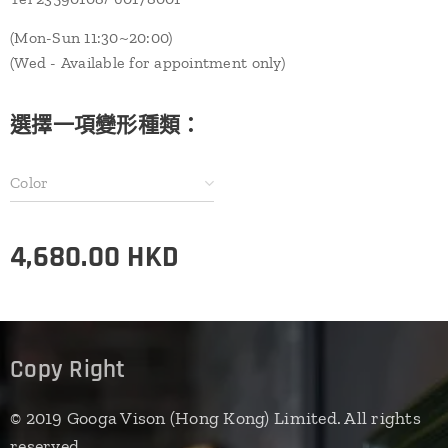
(Mon-Sun 11:30~20:00)
(Wed - Available for appointment only)
選擇一項變形種類：
Color
4,680.00
HKD
Copy Right
© 2019 Googa Vison (Hong Kong) Limited. All rights
reserved.