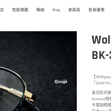
商店
智能眼鏡
聯絡
Blog
會員區
會員優惠
Wol
BK
【Wolfg
「100%Ti
皇冠形的
Aceta
令整副眼