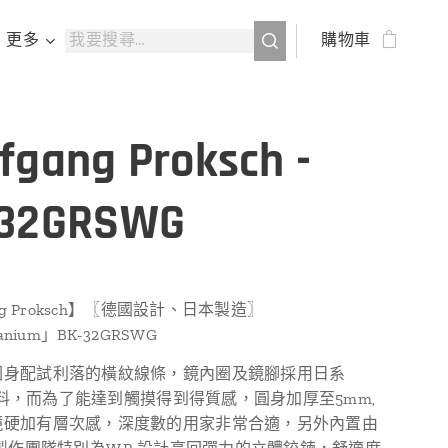
更多
購物車
fgang Proksch -
-32GRSWG
ang Proksch】〖德國設計、日本製造〗
tanium」BK-32GRSWG
圈身配試利落的橫紋線條，鏡內圈及鏡腳採用日系
te物料，而為了能達到觸摸得到得質感，圓身加厚至5mm,
鏡硬加有層次感，深度數的用家非常合適，另外內置由