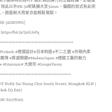
9製作團隊特別為W.P 設計高回彈力的立體鉸鍊，舒適度
除此以外BK-32呎碼擴大至51mm，偏圓的款式有此呎
見，臉面較大用家亦能輕鬆駕馭。
［BK-32GRSWG]
ps://bit.ly/3nGJoPq
================================
angProksch #德國設計#日本制造#不二之選 #外剛內柔
作團隊 #質感眼鏡#MadeinJapan #德國工藝的魅力
e #titanium# 大臉形 #GoogaVision
===============================
1/F No69 Sai Yeung Choi South Street, Mongkok KLN (
ok D3 Exit)
108/ 60178001