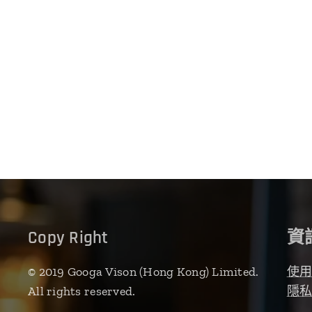
Copy Right
資
© 2019 Googa Vison (Hong Kong) Limited.
使
All rights reserved.
隱