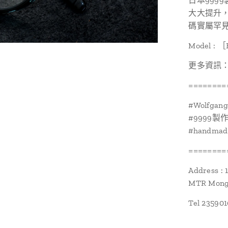
日本999
大大提升，
碼實屬罕
Model : 
更多資訊：htt
========
#Wolfg
#9999製
#handmad
========
Address : 
MTR Mongk
Tel 23590