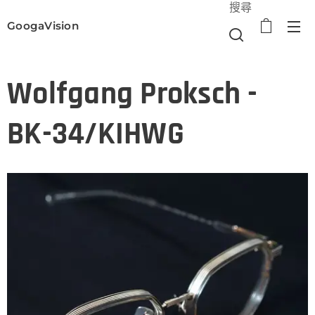
搜尋
GoogaVision
選單
Wolfgang Proksch -
BK-34/KIHWG