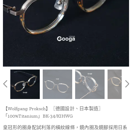
【Wolfgang Proksch】〖德國設計、日本製造〗
「100%Titanium」BK-34/KIHWG
皇冠形的圈身配試利落的橫紋線條，鏡內圈及鏡腳採用日系