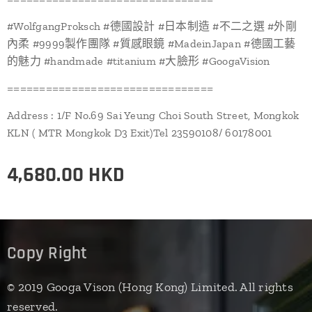
#WolfgangProksch #德國設計 #日本制造 #不二之選 #外剛
內柔 #9999製作團隊 #質感眼鏡 #MadeinJapan #德國工藝
的魅力 #handmade #titanium #大臉形 #GoogaVision
================================
Address : 1/F No.69 Sai Yeung Choi South Street, Mongkok
KLN ( MTR Mongkok D3 Exit)Tel 23590108/ 60178001
4,680.00
HKD
Copy Right
© 2019 Googa Vison (Hong Kong) Limited. All rights
reserved.