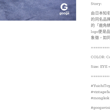
Story:
由日本知名眼
的同名品牌 U
的「鹿角精神
logo便
象徵，如
========
COLOR: C
Size: EYE
========
#YuichiT
#vintagef
#mongkok
#googavis