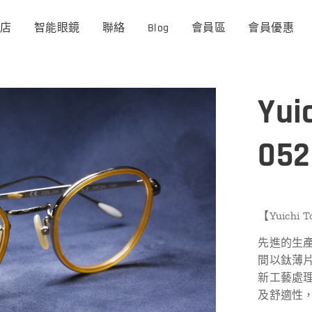
商店
智能眼鏡
聯絡
Blog
會員區
會員優惠
Yui
052
【Yuichi 
先進的生
間以鈦薄
新工藝處
及舒適性，