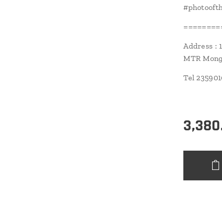
#photoofth
========
Address : 
MTR Mongk
Tel 23590
3,380