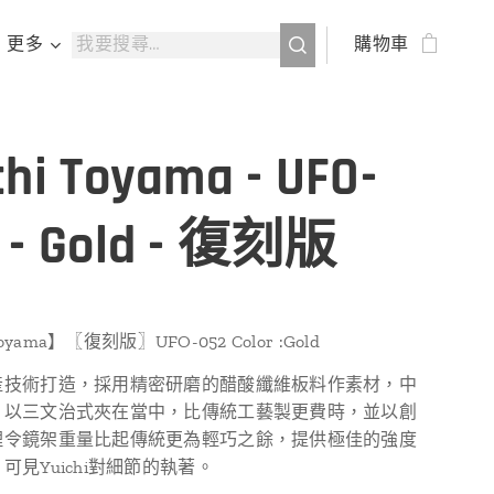
更多
購物車
chi Toyama - UFO-
 - Gold - 復刻版
Toyama】〖復刻版〗UFO-052 Color :Gold
產技術打造，採用精密研磨的醋酸纖維板料作素材，中
片以三文治式夾在當中，比傳統工藝製更費時，並以創
理令鏡架重量比起傳統更為輕巧之餘，提供極佳的強度
可見Yuichi對細節的執著。