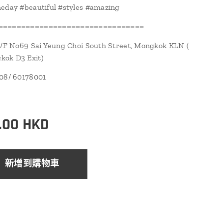
eday #beautiful #styles #amazing
================================
1/F No69 Sai Yeung Choi South Street, Mongkok KLN (
ok D3 Exit)
108/ 60178001
.00
HKD
新增到購物車