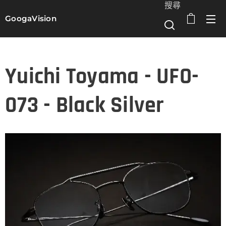
搜尋
GoogaVision
選單
Yuichi Toyama - UFO-
073 - Black Silver