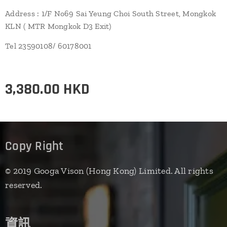
Address : 1/F No69 Sai Yeung Choi South Street, Mongkok
KLN ( MTR Mongkok D3 Exit)
Tel 23590108/ 60178001
3,380.00
HKD
Copy Right
© 2019 Googa Vison (Hong Kong) Limited. All rights
reserved.
資訊